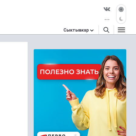
Сыктывкар