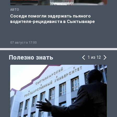
АВТО
О
Соседи помогли задержать пьяного
водителя-рецидивиста в Сыктывкаре
07 августа 17:00
0
Полезно знать
1 из 12