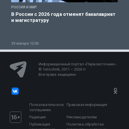
РОССИЯ И МИР
А
В России с 2026 года отменят бакалавриат
и магистратуру
29 января 12:00
1
Информационный портал «Первоисточник»
© 1istochnik, 2011 – 2026 гг.
Все права защищены
Пользовательское
Правовая информация
соглашение
Редакция
Рекламодателям
Публикация
Политика обработки