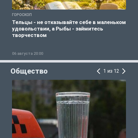
ГОРОСКОП
Г
Тельцы - не отказывайте себе в маленьком
удовольствии, а Рыбы - займитесь
творчеством
06 августа 20:00
0
Общество
1 из 12