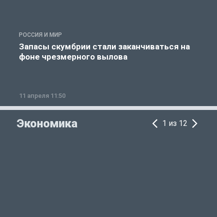
РОССИЯ И МИР
А
Запасы скумбрии стали заканчиваться на
фоне чрезмерного вылова
11 апреля 11:50
1
Экономика
1 из 12