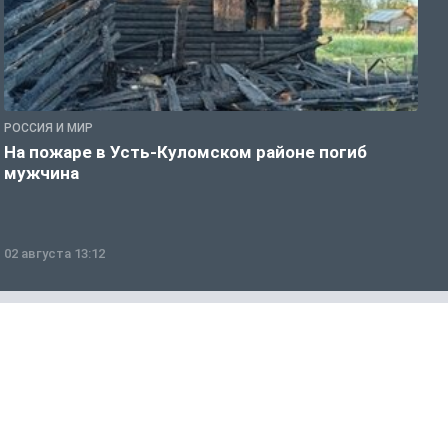
РОССИЯ И МИР
Р
На пожаре в Усть-Куломском районе погиб
П
мужчина
в
02 августа 13:12
0