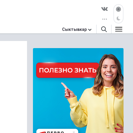
Сыктывкар