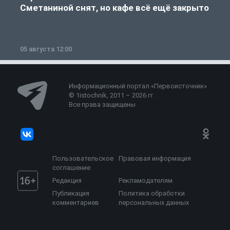
Сметаниной снят, но кафе всё ещё закрыто
05 августа 12:00
2
Информационный портал «Первоисточник»
© 1istochnik, 2011 – 2026 гг.
Все права защищены
Пользовательское
Правовая информация
соглашение
Редакция
Рекламодателям
Публикация
Политика обработки
комментариев
персональных данных