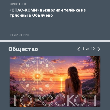
ЖИВОТНЫЕ
Ж
«СПАС-КОМИ» вызволили телёнка из
трясины в Объячево
11 июня 12:00
1
Общество
1 из 12