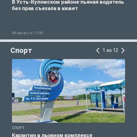
В Усть-Куломском районе пьяная водитель
без прав съехала в кювет
б
04 августа 11:00
0
Спорт
1 из 12
СПОРТ
С
Карантин в лыжном комплексе