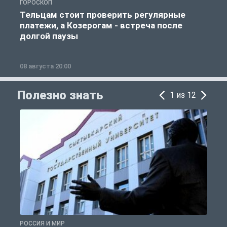
ГОРОСКОП
Р
Тельцам стоит проверить регулярные
платежи, а Козерогам - встреча после
долгой паузы
08 августа 20:00
0
Полезно знать
1 из 12
РОССИЯ И МИР
А