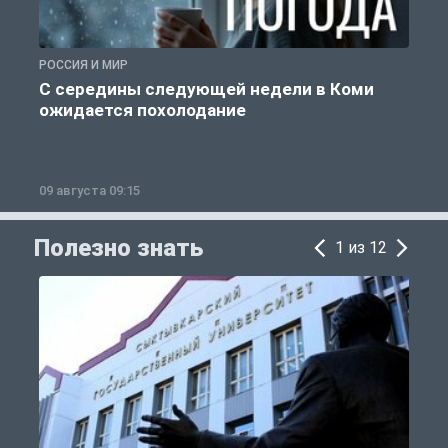
РОССИЯ И МИР
Г
С середины следующей недели в Коми
ожидается похолодание
п
09 августа 09:15
0
Полезно знать
1 из 12