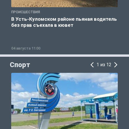
ПРОИСШЕСТВИЯ
П
В Усть-Куломском районе пьяная водитель
без прав съехала в кювет
б
04 августа 11:00
0
Спорт
1 из 12