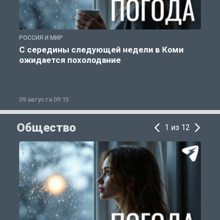
РОССИЯ И МИР
Г
С середины следующей недели в Коми
ожидается похолодание
п
09 августа 09:15
0
Общество
1 из 12