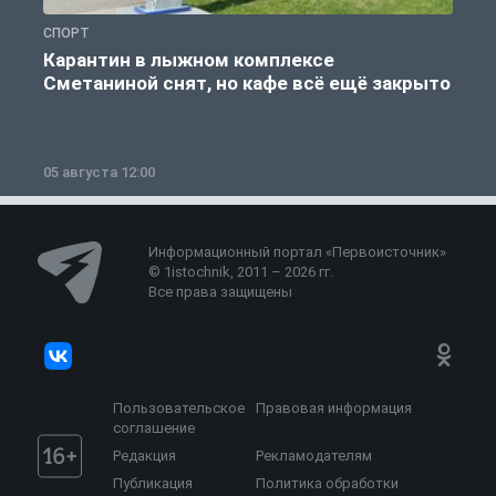
СПОРТ
С
Карантин в лыжном комплексе
Сметаниной снят, но кафе всё ещё закрыто
05 августа 12:00
2
Информационный портал «Первоисточник»
© 1istochnik, 2011 – 2026 гг.
Все права защищены
Пользовательское
Правовая информация
соглашение
Редакция
Рекламодателям
Публикация
Политика обработки