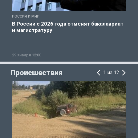
РОССИЯ И МИР
А
В России с 2026 года отменят бакалавриат
и магистратуру
29 января 12:00
1
Происшествия
1 из 12