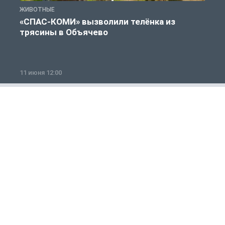
ЖИВОТНЫЕ
Ж
«СПАС-КОМИ» вызволили телёнка из
трясины в Объячево
11 июня 12:00
1
Общество
1 из 12