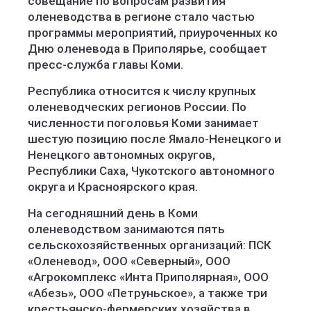
совещание по вопросам развития
оленеводства в регионе стало частью
программы мероприятий, приуроченных ко
Дню оленевода в Приполярье, сообщает
пресс-служба главы Коми.
Республика относится к числу крупных
оленеводческих регионов России. По
численности поголовья Коми занимает
шестую позицию после Ямало-Ненецкого и
Ненецкого автономных округов,
Республики Саха, Чукотского автономного
округа и Красноярского края.
На сегодняшний день в Коми
оленеводством занимаются пять
сельскохозяйственных организаций: ПСК
«Оленевод», ООО «Северный», ООО
«Агрокомплекс «Инта Приполярная», ООО
«Абезь», ООО «Петруньское», а также три
крестьянско-фермерских хозяйства в