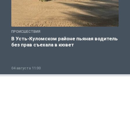
ПРОИСШЕСТВИЯ
П
В Усть-Куломском районе пьяная водитель
без прав съехала в кювет
б
04 августа 11:00
0
Общество
1 из 12