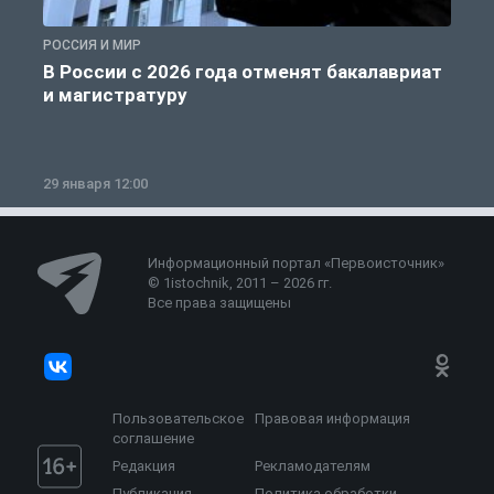
РОССИЯ И МИР
А
В России с 2026 года отменят бакалавриат
и магистратуру
29 января 12:00
1
Информационный портал «Первоисточник»
© 1istochnik, 2011 – 2026 гг.
Все права защищены
Пользовательское
Правовая информация
соглашение
Редакция
Рекламодателям
Публикация
Политика обработки