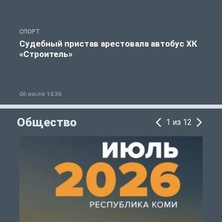
СПОРТ
Х
Судебный пристав арестовала автобус ХК
«Строитель»
06 июля 14:36
1
Общество
1 из 12