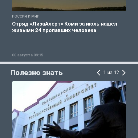
РОССИЯ И МИР
А
Отряд «ЛизаАлерт» Коми за июль нашел
живыми 24 пропавших человека
08 августа 09:15
0
Полезно знать
1 из 12