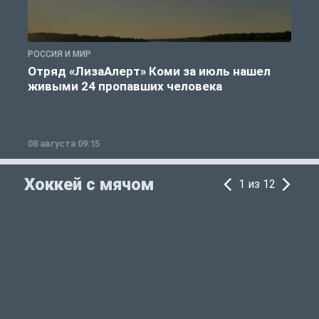
РОССИЯ И МИР
Г
Отряд «ЛизаАлерт» Коми за июль нашел
живыми 24 пропавших человека
08 августа 09:15
0
Хоккей с мячом
1 из 12