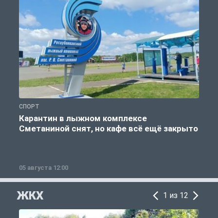
СПОРТ
С
Карантин в лыжном комплексе
Сметаниной снят, но кафе всё ещё закрыто
05 августа 12:00
2
ЖКХ
1 из 12