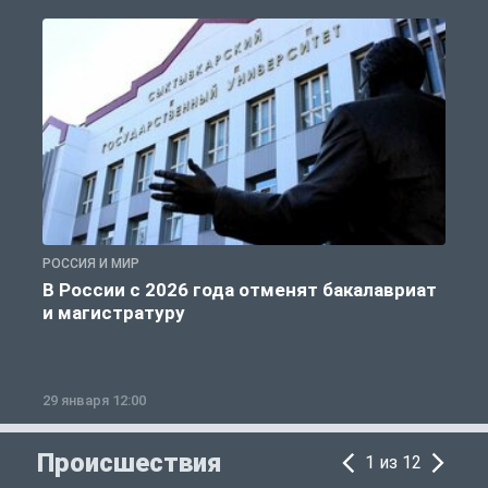
РОССИЯ И МИР
А
В России с 2026 года отменят бакалавриат
и магистратуру
29 января 12:00
1
Происшествия
1 из 12