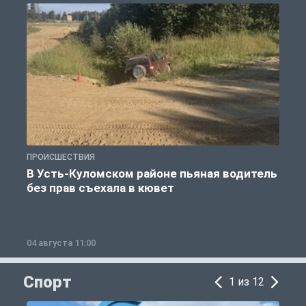
ПРОИСШЕСТВИЯ
П
В Усть-Куломском районе пьяная водитель
без прав съехала в кювет
б
04 августа 11:00
0
Спорт
1 из 12