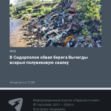
ЖКХ
Ж
В Сидорполое обвал берега Вычегды
вскрыл полувековую свалку
04 августа 17:00
3
Информационный портал «Первоисточник»
© 1istochnik, 2011 – 2026 гг.
Все права защищены