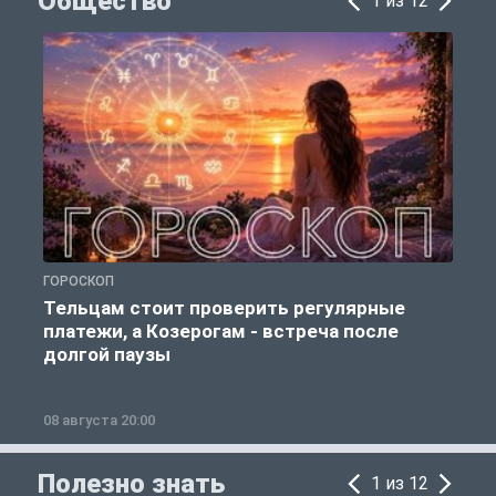
Общество
1 из 12
ГОРОСКОП
Р
Тельцам стоит проверить регулярные
платежи, а Козерогам - встреча после
долгой паузы
08 августа 20:00
0
Полезно знать
1 из 12