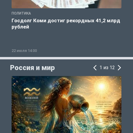
ПОЛИТИКА
С
Госдолг Коми достиг рекордных 41,2 млрд
рублей
22 июля 14:00
2
Россия и мир
1 из 12