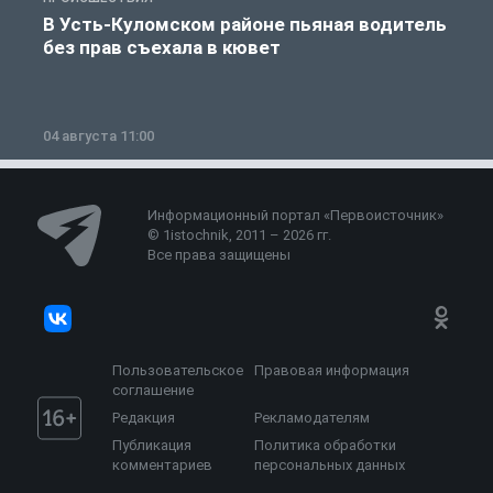
В Усть-Куломском районе пьяная водитель
без прав съехала в кювет
б
04 августа 11:00
0
Информационный портал «Первоисточник»
© 1istochnik, 2011 – 2026 гг.
Все права защищены
Пользовательское
Правовая информация
соглашение
Редакция
Рекламодателям
Публикация
Политика обработки
комментариев
персональных данных