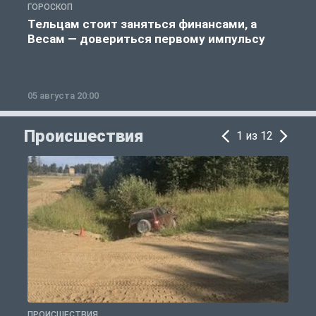
ГОРОСКОП
О
Тельцам стоит заняться финансами, а
Весам — довериться первому импульсу
05 августа 20:00
0
Происшествия
1 из 12
ПРОИСШЕСТВИЯ
П